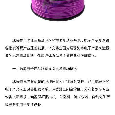
珠海作为珠江三角洲地区的重要制造业基地，电子产品制造设
备批发贸易产业蓬勃发展。本文将全面介绍珠海市电子产品制造设
备的批发市场现状、供应链体系以及主要设备供应商情况。
一、珠海电子产品制造设备批发市场概况
珠海市凭借其优越的地理位置和产业政策支持，已形成完善的
电子产品制造设备批发体系。从香洲区到金湾区，分布着多个专业
设备批发市场，涵盖SMT贴片机、注塑机、测试仪器、自动化生产
线等各类电子制造设备。