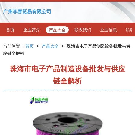
广州菲赛贸易有限公司
首页
企业简介
产品大全
联系我们
企业信息
访客
>
>
当前位置：
首页
产品大全
珠海市电子产品制造设备批发与供
应链全解析
珠海市电子产品制造设备批发与供应
链全解析