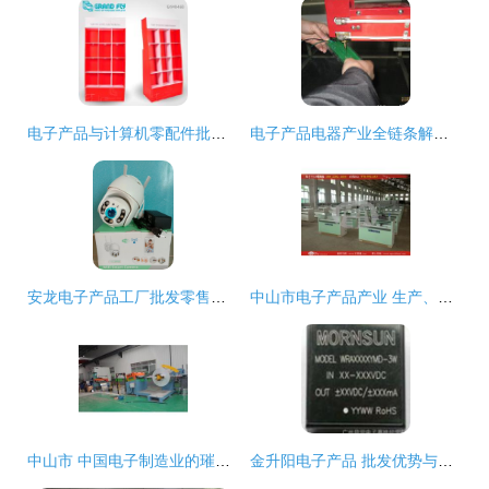
电子产品与计算机零配件批发指南 如何寻找优质厂家与价格
电子产品电器产业全链条解析 从厂家、批发到零售价格
安龙电子产品工厂批发零售部 开店创业者的优质合作伙伴
中山市电子产品产业 生产、批发与供应的完整生态链
中山市 中国电子制造业的璀璨明珠与一站式采购中心
金升阳电子产品 批发优势与厂家直供指南