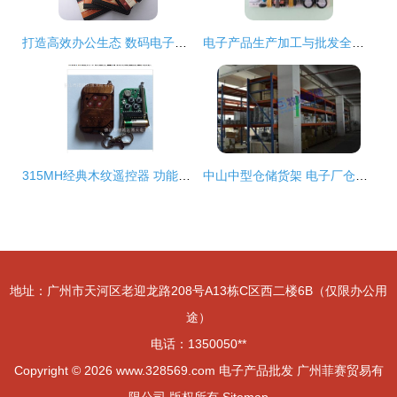
打造高效办公生态 数码电子产品包装与计算机零配件一站式采购指南
电子产品生产加工与批发全链条解析 从厂家到市场的价格与采购指南
315MH经典木纹遥控器 功能、应用与采购指南
中山中型仓储货架 电子厂仓库与小件物品存放的理想解决方案
地址：广州市天河区老迎龙路208号A13栋C区西二楼6B（仅限办公用
途）
电话：1350050**
Copyright © 2026
www.328569.com
电子产品批发
广州菲赛贸易有