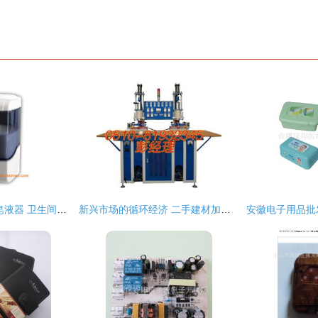
瑞沃V410电子感应皂液器 卫生间与厨房的理想之选——批发与厂家直供详解
新兴市场的循环经济 二手建材加工设备、钱眼产品与电子产品批发的机遇分析