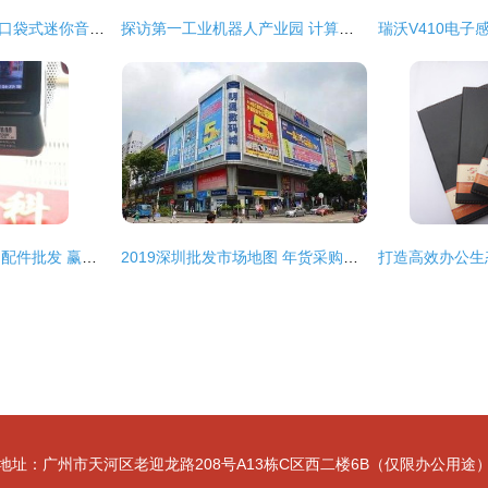
Nizhi TT-102正方形口袋式迷你音箱 便携音频的全新选择
探访第一工业机器人产业园 计算机零配件批发明珠的璀璨光芒
鑫隆汽车电子与电脑配件批发 赢在起跑线的核心资源支撑
2019深圳批发市场地图 年货采购省钱攻略，批发贸易商品全解析
地址：广州市天河区老迎龙路208号A13栋C区西二楼6B（仅限办公用途