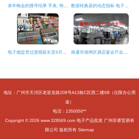
表年晚会的搜寻结果 手表, 饰物, 饰物批发, 钻石, 戒指, 水晶, 二手表, 首饰, 珠宝, 手镯, jewelry, 玉镯 手表,
数据转换器的动态指标 电子产品批发
电子烟监管过渡期延长至9月底,不 甜 的电子烟还 香 吗
南通市港闸区酒店宴会厅会议室led电子显示屏厂家直销价格批发报价行情
地址：广州市天河区老迎龙路208号A13栋C区西二楼6B（仅限办公用
途）
电话：1350050**
Copyright © 2026
www.328569.com
电子产品批发
广州菲赛贸易有
限公司
版权所有
Sitemap