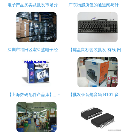
电子产品买卖及批发市场分析 聚焦HK 88db.com的计算机零配件批发
广东物超所值的通道闸与计算机零配件批发指南
深圳市福田区宏科盛电子经营部：专业提供IC芯片及电子元器件采购批发服务
【键盘鼠标套装批发 有线 网吧专用游戏键鼠套PS/2+USB超薄防水键鼠】价格,厂家,图片,鼠键套装,深圳市福田区赛格电子市场驰洲电脑配件经.-
【上海数码配件产品库】_上海数码配件价格/图片_上海数码配件厂家/批发/采购 - 主机配件产品库 - 阿土伯交易网
【批发低音炮音箱 R101 多媒体电脑音箱 2.1木质低音炮 声音震撼】价格,厂家,图片,广州众千电子产品-