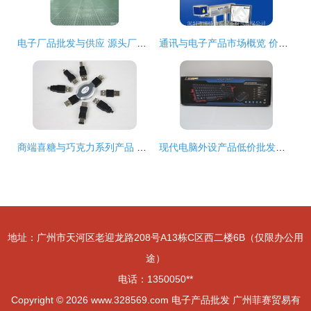
电子厂品批发与供应 源头厂家直供，贸易无忧
通讯与电子产品市场概览 价格、厂家与批发贸易
商端喜糖与巧克力系列产品 专业批发贸易指南
现代电脑外设产品低价批发促销
地址：广州市天河区老迎龙路208号A13栋C区西二楼6B（仅限办公用
途）
电话：1350050**
Copyright © 2026
www.328569.com
电子产品批发
广州菲赛贸易有