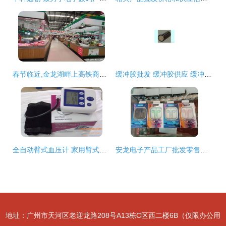
春节临近,金龙湖畔上高铁商务新城又增一处农贸市场
缓冲胶批发 缓冲胶供应 缓冲胶厂家
全自动臂式血压计 家用臂式血压计,全自动臂式血压计 家用臂式血压计生产厂家,全自动臂式血压计 家用臂式血压计价格
安龙电子产品工厂批发零售部,诺有想开店创业的可到本店咨询了解 - 抖
地址：广州市天河区老迎龙路208号A13栋C区西二楼6B（仅限办公用