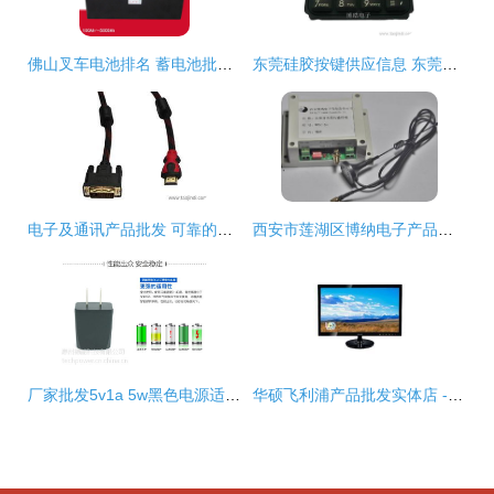
佛山叉车电池排名 蓄电池批发 海斯特e100xl电动叉车电瓶14pzs1470
东莞硅胶按键供应信息 东莞硅胶按键批发 东莞硅胶按键价格 找东莞硅胶按键产品上
电子及通讯产品批发 可靠的电子及通讯产品厂家货源 供应信息
西安市莲湖区博纳电子产品批发供应无线透明串口终端,无线485,无线开关量传输,开关量无线传输
厂家批发5v1a 5w黑色电源适配器 usb ac适配器 手机充电头 惠州德能科技生产
华硕飞利浦产品批发实体店 - 华硕笔记本线上旗舰店 - 电子 - 亚马逊