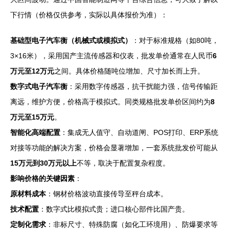
下行情（价格仅供参考，实际以具体报价为准）：
基础型电子汽车衡（机械式或模拟式）
：对于标准规格（如80吨，
3×16米），采用国产主流传感器和仪表，批发单价通常在人民币
6
万元至12万元
之间。具体价格随吨位增加、尺寸加长而上升。
数字式电子汽车衡
：采用数字传感器，抗干扰能力强，信号传输距
离远，维护方便，价格高于模拟式。同类规格批发单价区间约为
8
万元至15万元
。
智能化高端配置
：集成无人值守、自动道闸、POS打印、ERP系统
对接等功能的解决方案，价格会显著增加，一套系统批发价可能从
15万元到30万元以上
不等，取决于配置复杂程度。
影响价格的关键因素
：
原材料成本
：钢材价格波动直接传导至秤台成本。
技术配置
：数字式比模拟式贵；进口核心部件比国产贵。
定制化需求
：非标尺寸、特殊防腐（如化工环境用）、防爆要求等