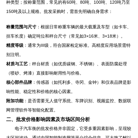
种类型；按称量范围，常见的有60吨、80吨、100吨、120吨乃至
150吨及以上规格。批发采购时，需首先明确自身需求：
称量范围与尺寸
：根据日常称重车辆的最大载重及车型（如卡车、
挂车长度）确定吨位和秤台尺寸（常见如3×16米、3×18米）。
精度等级
：通常为III级，符合国家检定标准。高精度应用场景需特
别注明。
材质与工艺
：秤台材质（如优质碳钢、不锈钢）、表面防腐处理
（喷砂、烤漆）直接影响耐用性与价格。
核心部件品牌
：传感器（如托利多、寺冈、金钟）和仪表品牌是影
响性能、稳定性和价格的核心因素。
附加功能
：是否需要无人值守系统、车牌识别、视频监控、数据联
网管理软件等智能化配置。
二、批发价格影响因素及市场区间分析
电子汽车衡的批发价格并非固定，它受多重因素影响，呈现较
大区间波动。通过中国智能制造网等平台综合信息，可大致了解以