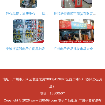
静心品茶，滋养身心——探索深圳华强北的电子世界
呼和浩特市悦宇商贸有限责任公司简介
宁波河盛通电子在商品批发贸易中的优势与前景
广州电子产品批发市场大全及出行指南
地址：广州市天河区老迎龙路208号A13栋C区西二楼6B（仅限办公用
途）
电话：1350050**
Copyright © 2026
www.328569.com
电子产品批发
广州菲赛贸易有