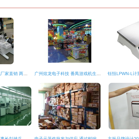
福永塑胶激光镭雕机厂家直销 两台起享批发价，助力深圳办公用品贸易升级
广州炫龙电子科技 番禺游戏机生产首选与游乐设备批发专家
上海奉天电子股份董事长彭雄兵 坚持创新引领 做大做强零部件产业
电子元器件批发与供应 通过邮编商务网youbian.com探索高效电子产品采购