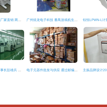
福永塑胶激光镭雕机厂家直销 两台起享批发价，助力深圳办公用品贸易升级
广州炫龙电子科技 番禺游戏机生产首选与游乐设备批发专家
上海奉天电子股份董事长彭雄兵 坚持创新引领 做大做强零部件产业
电子元器件批发与供应 通过邮编商务网youbian.com探索高效电子产品采购