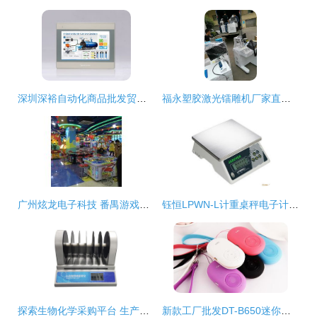
深圳深裕自动化商品批发贸易 驱动工业升级的桥梁
福永塑胶激光镭雕机厂家直销 两台起享批发价，助力深圳办公用品贸易升级
广州炫龙电子科技 番禺游戏机生产首选与游乐设备批发专家
钰恒LPWN-L计重桌秤电子计重秤 电子产品批发的高效选择
探索生物化学采购平台 生产厂家、批发价格与丁香通官网的作用
新款工厂批发DT-B650迷你自拍器蓝牙免提通话小音箱 功能与价格全解析