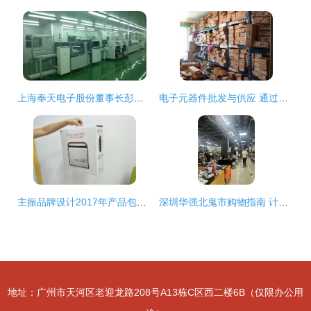
上海奉天电子股份董事长彭雄兵 坚持创新引领 做大做强零部件产业
电子元器件批发与供应 通过邮编商务网youbian.com探索高效电子产品采购
主振品牌设计2017年产品包装设计案例总结 商品批发贸易的视觉革新
深圳华强北鬼市购物指南 计算机零配件批发必买清单
地址：广州市天河区老迎龙路208号A13栋C区西二楼6B（仅限办公用